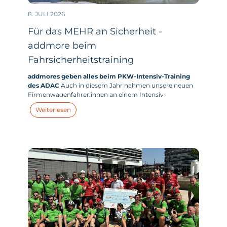
8. JULI 2026
Für das MEHR an Sicherheit -
addmore beim
Fahrsicherheitstraining
addmores geben alles beim PKW-Intensiv-Training
des ADAC
Auch in diesem Jahr nahmen unsere neuen
Firmenwagenfahrer:innen an einem Intensiv-
Fahrsicherheitstraining des ADAC teil, um ihr Auto
Weiterlesen
besser kennenzulernen, Gefahrensituationen besser
einschätzen und im Ernstfall zielgerichteter handeln zu
können.