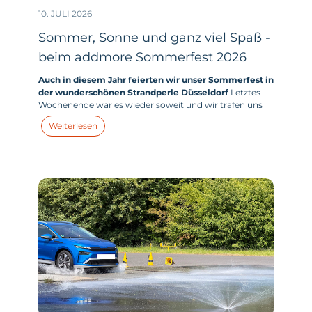
10. JULI 2026
Sommer, Sonne und ganz viel Spaß -
beim addmore Sommerfest 2026
Auch in diesem Jahr feierten wir unser Sommerfest in
der wunderschönen Strandperle Düsseldorf
Letztes
Wochenende war es wieder soweit und wir trafen uns
mit allen addmores - und zahlreichen addmore Kids -
Weiterlesen
zum großen addmore Sommerfest in der Strandperle
am Unterbacher See in Düsseldorf.