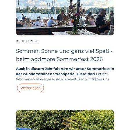
10. JULI 2026
Sommer, Sonne und ganz viel Spaß -
beim addmore Sommerfest 2026
Auch in diesem Jahr feierten wir unser Sommerfest in
der wunderschönen Strandperle Düsseldorf
Letztes
Wochenende war es wieder soweit und wir trafen uns
mit allen addmores - und zahlreichen addmore Kids -
Weiterlesen
zum großen addmore Sommerfest in der Strandperle
am Unterbacher See in Düsseldorf.