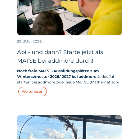
22. JULI 2026
Abi - und dann? Starte jetzt als
MATSE bei addmore durch!
Noch freie MATSE-Ausbildungsplätze zum
Wintersemester 2026/ 2027 bei addmore
Jedes Jahr
starten bei addmore zwei neue MATSE (Mathematisch-
technischer-Softwareentwickler:in) in ihr duales
Weiterlesen
Studium. Und dieses Jahr haben wir zum
Wintersemester 2026/ 2027 tatsächlich noch Plätze frei.