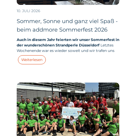
10. JULI 2026
Sommer, Sonne und ganz viel Spaß -
beim addmore Sommerfest 2026
Auch in diesem Jahr feierten wir unser Sommerfest in
der wunderschönen Strandperle Düsseldorf
Letztes
Wochenende war es wieder soweit und wir trafen uns
mit allen addmores - und zahlreichen addmore Kids -
Weiterlesen
zum großen addmore Sommerfest in der Strandperle
am Unterbacher See in Düsseldorf.