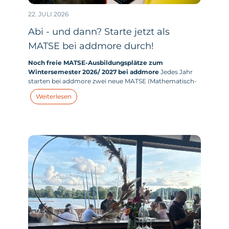
22. JULI 2026
Abi - und dann? Starte jetzt als
MATSE bei addmore durch!
Noch freie MATSE-Ausbildungsplätze zum
Wintersemester 2026/ 2027 bei addmore
Jedes Jahr
starten bei addmore zwei neue MATSE (Mathematisch-
technischer-Softwareentwickler:in) in ihr duales
Weiterlesen
Studium. Und dieses Jahr haben wir zum
Wintersemester 2026/ 2027 tatsächlich noch Plätze frei.