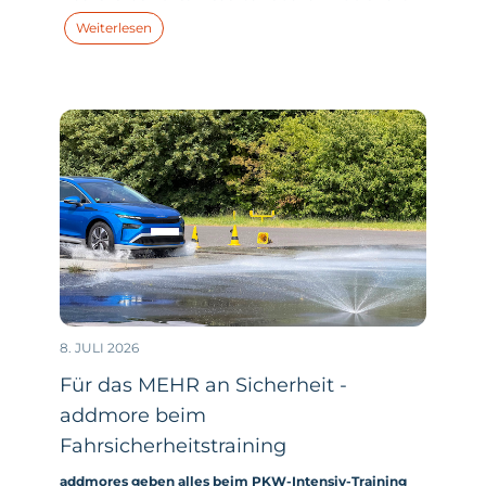
mit allen addmores - und zahlreichen addmore Kids -
Weiterlesen
zum großen addmore Sommerfest in der Strandperle
am Unterbacher See in Düsseldorf.
8. JULI 2026
Für das MEHR an Sicherheit -
addmore beim
Fahrsicherheitstraining
addmores geben alles beim PKW-Intensiv-Training