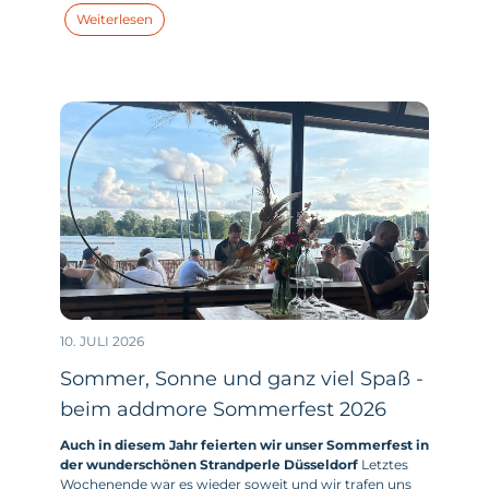
technischer-Softwareentwickler:in) in ihr duales
Weiterlesen
Studium. Und dieses Jahr haben wir zum
Wintersemester 2026/ 2027 tatsächlich noch Plätze frei.
10. JULI 2026
Sommer, Sonne und ganz viel Spaß -
beim addmore Sommerfest 2026
Auch in diesem Jahr feierten wir unser Sommerfest in
der wunderschönen Strandperle Düsseldorf
Letztes
Wochenende war es wieder soweit und wir trafen uns