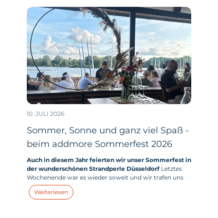
10. JULI 2026
Sommer, Sonne und ganz viel Spaß -
beim addmore Sommerfest 2026
Auch in diesem Jahr feierten wir unser Sommerfest in
der wunderschönen Strandperle Düsseldorf
Letztes
Wochenende war es wieder soweit und wir trafen uns
mit allen addmores - und zahlreichen addmore Kids -
Weiterlesen
zum großen addmore Sommerfest in der Strandperle
am Unterbacher See in Düsseldorf.