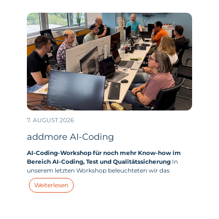
7. AUGUST 2026
addmore AI-Coding
AI-Coding-Workshop für noch mehr Know-how im
Bereich AI-Coding, Test und Qualitätssicherung
In
unserem letzten Workshop beleuchteten wir das
zentrale Thema „AI-Coding“. Wie sehen unsere aktuellen
Weiterlesen
Use Cases im Bereich AI-Coding aus? Und wie können
wir unseren KI-Einsatz im Bereich Coding weiter
optimieren und unsere Effizienz noch weiter steigern?