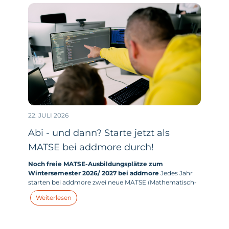
22. JULI 2026
Abi - und dann? Starte jetzt als
MATSE bei addmore durch!
Noch freie MATSE-Ausbildungsplätze zum
Wintersemester 2026/ 2027 bei addmore
Jedes Jahr
starten bei addmore zwei neue MATSE (Mathematisch-
technischer-Softwareentwickler:in) in ihr duales
Weiterlesen
Studium. Und dieses Jahr haben wir zum
Wintersemester 2026/ 2027 tatsächlich noch Plätze frei.