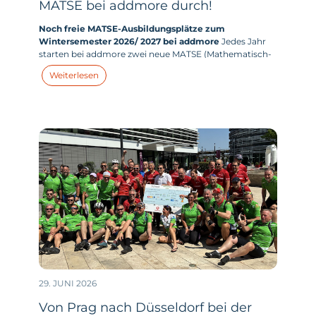
MATSE bei addmore durch!
Noch freie MATSE-Ausbildungsplätze zum
Wintersemester 2026/ 2027 bei addmore
Jedes Jahr
starten bei addmore zwei neue MATSE (Mathematisch-
technischer-Softwareentwickler:in) in ihr duales
Weiterlesen
Studium. Und dieses Jahr haben wir zum
Wintersemester 2026/ 2027 tatsächlich noch Plätze frei.
29. JUNI 2026
Von Prag nach Düsseldorf bei der