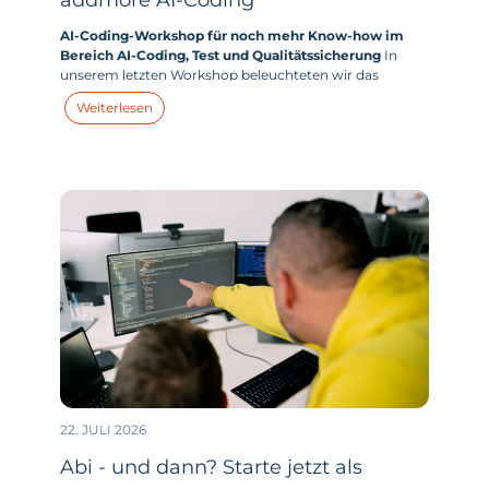
addmore AI-Coding
AI-Coding-Workshop für noch mehr Know-how im
Bereich AI-Coding, Test und Qualitätssicherung
In
unserem letzten Workshop beleuchteten wir das
zentrale Thema „AI-Coding“. Wie sehen unsere aktuellen
Weiterlesen
Use Cases im Bereich AI-Coding aus? Und wie können
wir unseren KI-Einsatz im Bereich Coding weiter
optimieren und unsere Effizienz noch weiter steigern?
22. JULI 2026
Abi - und dann? Starte jetzt als