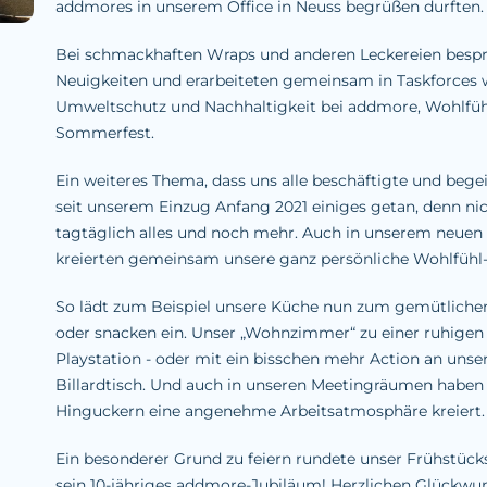
addmores in unserem Office in Neuss begrüßen durften
Bei schmackhaften Wraps und anderen Leckereien bespr
Neuigkeiten und erarbeiteten gemeinsam in Taskforces 
Umweltschutz und Nachhaltigkeit bei addmore, Wohlfü
Sommerfest.
Ein weiteres Thema, dass uns alle beschäftigte und begeis
seit unserem Einzug Anfang 2021 einiges getan, denn ni
tagtäglich alles und noch mehr. Auch in unserem neuen 
kreierten gemeinsam unsere ganz persönliche Wohlfühl
So lädt zum Beispiel unsere Küche nun zum gemütlic
oder snacken ein. Unser „Wohnzimmer“ zu einer ruhigen
Playstation - oder mit ein bisschen mehr Action an uns
Billardtisch. Und auch in unseren Meetingräumen haben
Hinguckern eine angenehme Arbeitsatmosphäre kreiert
Ein besonderer Grund zu feiern rundete unser Frühstücks
sein 10-jähriges addmore-Jubiläum! Herzlichen Glückwuns