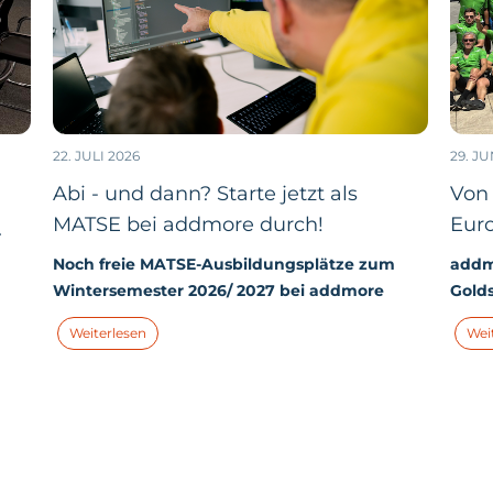
22. JULI 2026
29. JU
Abi - und dann? Starte jetzt als
Von 
MATSE bei addmore durch!
Eur
-
Noch freie MATSE-Ausbildungsplätze zum
addmo
Wintersemester 2026/ 2027 bei addmore
Gold
ema
Jedes Jahr starten bei addmore zwei neue
Wahn
Weiterlesen
Wei
MATSE (Mathematisch-technischer-
Team,
Softwareentwickler:in) in ihr duales Studium.
und R
Und dieses Jahr haben wir zum Wintersemester
Richt
nz
2026/ 2027 tatsächlich noch Plätze frei.
Gegen
Brett