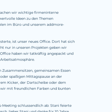
.
achen wir wichtige firmeninterne
wertvolle Ideen zu den Themen
hlen im Büro und unserem addmore-
terte, ist unser neues Office. Dort hat sich
cht nur in unseren Projekten geben wir
Office haben wir tatkräftig angepackt und
-Arbeitsatmosphäre.
hen Zusammensitzen, gemeinsamen Essen
 oder spaßigen Mittagspause an der
erem Kicker, der Dartscheibe oder dem
 wir mit freundlichen Farben und bunten
.
-Meeting schlussendlich ab: Stani feierte
ch, lieber Stani und danke für 10 Jahre