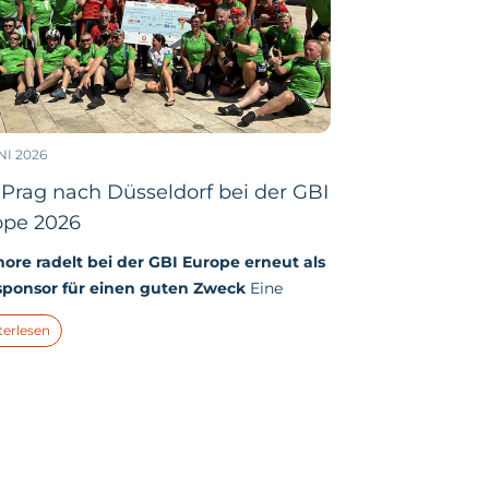
NI 2026
Prag nach Düsseldorf bei der GBI
ope 2026
re radelt bei der GBI Europe erneut als
sponsor für einen guten Zweck
Eine
sinnstour mit einem starken addmore-
terlesen
 was kein Virus klein kriegt. Von 10 Grad
egen bis 30 Grad und Sonne. Immer
ung Westen mit teilweise 20-30 km/h
wind war es dieses Jahr ein richtiges
.