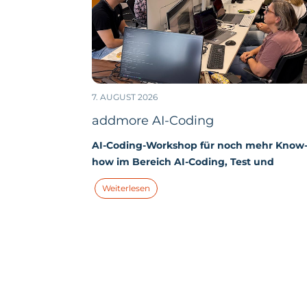
7. AUGUST 2026
addmore AI-Coding
AI-Coding-Workshop für noch mehr Know
how im Bereich AI-Coding, Test und
Qualitätssicherung
In unserem letzten
Weiterlesen
Workshop beleuchteten wir das zentrale Th
„AI-Coding“. Wie sehen unsere aktuellen Use
Cases im Bereich AI-Coding aus? Und wie
können wir unseren KI-Einsatz im Bereich
Coding weiter optimieren und unsere Effizie
noch weiter steigern?