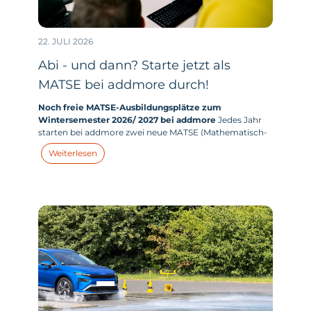
22. JULI 2026
Abi - und dann? Starte jetzt als
MATSE bei addmore durch!
Noch freie MATSE-Ausbildungsplätze zum
Wintersemester 2026/ 2027 bei addmore
Jedes Jahr
starten bei addmore zwei neue MATSE (Mathematisch-
technischer-Softwareentwickler:in) in ihr duales
Weiterlesen
Studium. Und dieses Jahr haben wir zum
Wintersemester 2026/ 2027 tatsächlich noch Plätze frei.