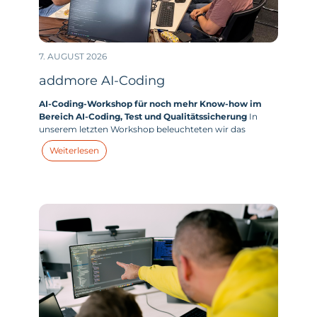
7. AUGUST 2026
addmore AI-Coding
AI-Coding-Workshop für noch mehr Know-how im
Bereich AI-Coding, Test und Qualitätssicherung
In
unserem letzten Workshop beleuchteten wir das
zentrale Thema „AI-Coding“. Wie sehen unsere aktuellen
Weiterlesen
Use Cases im Bereich AI-Coding aus? Und wie können
wir unseren KI-Einsatz im Bereich Coding weiter
optimieren und unsere Effizienz noch weiter steigern?