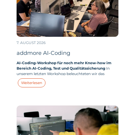
7. AUGUST 2026
addmore AI-Coding
AI-Coding-Workshop für noch mehr Know-how im
Bereich AI-Coding, Test und Qualitätssicherung
In
unserem letzten Workshop beleuchteten wir das
zentrale Thema „AI-Coding“. Wie sehen unsere aktuellen
Weiterlesen
Use Cases im Bereich AI-Coding aus? Und wie können
wir unseren KI-Einsatz im Bereich Coding weiter
optimieren und unsere Effizienz noch weiter steigern?