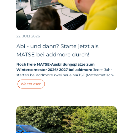
22. JULI 2026
Abi - und dann? Starte jetzt als
MATSE bei addmore durch!
Noch freie MATSE-Ausbildungsplätze zum
Wintersemester 2026/ 2027 bei addmore
Jedes Jahr
starten bei addmore zwei neue MATSE (Mathematisch-
technischer-Softwareentwickler:in) in ihr duales
Weiterlesen
Studium. Und dieses Jahr haben wir zum
Wintersemester 2026/ 2027 tatsächlich noch Plätze frei.