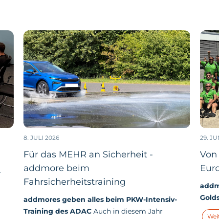
8. JULI 2026
29. JU
Für das MEHR an Sicherheit -
Von 
addmore beim
Eur
-
Fahrsicherheitstraining
addmo
Gold
addmores geben alles beim PKW-Intensiv-
ema
Wahn
Training des ADAC
Auch in diesem Jahr
Wei