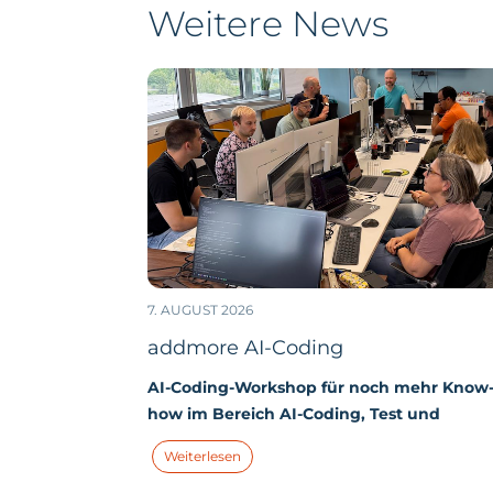
Weitere News
7. AUGUST 2026
addmore AI-Coding
AI-Coding-Workshop für noch mehr Know
how im Bereich AI-Coding, Test und
Qualitätssicherung
In unserem letzten
Weiterlesen
Workshop beleuchteten wir das zentrale Th