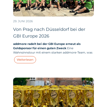
29. JUNI 2026
Von Prag nach Düsseldorf bei der
GBI Europe 2026
addmore radelt bei der GBI Europe erneut als
Goldsponsor für einen guten Zweck
Eine
Wahnsinnstour mit einem starken addmore-Team, was
kein Virus klein kriegt. Von 10 Grad und Regen bis 30
Weiterlesen
Grad und Sonne. Immer Richtung Westen mit teilweise
20-30 km/h Gegenwind war es dieses Jahr ein richtiges
Brett.