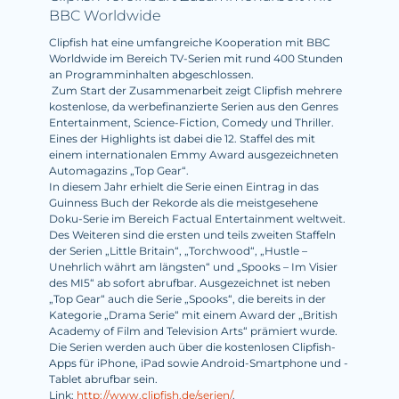
BBC Worldwide
Clipfish hat eine umfangreiche Kooperation mit BBC
Worldwide im Bereich TV-Serien mit rund 400 Stunden
an Programminhalten abgeschlossen.
Zum Start der Zusammenarbeit zeigt Clipfish mehrere
kostenlose, da werbefinanzierte Serien aus den Genres
Entertainment, Science-Fiction, Comedy und Thriller.
Eines der Highlights ist dabei die 12. Staffel des mit
einem internationalen Emmy Award ausgezeichneten
Automagazins „Top Gear“.
In diesem Jahr erhielt die Serie einen Eintrag in das
Guinness Buch der Rekorde als die meistgesehene
Doku-Serie im Bereich Factual Entertainment weltweit.
Des Weiteren sind die ersten und teils zweiten Staffeln
der Serien „Little Britain“, „Torchwood“, „Hustle –
Unehrlich währt am längsten“ und „Spooks – Im Visier
des MI5“ ab sofort abrufbar. Ausgezeichnet ist neben
„Top Gear“ auch die Serie „Spooks“, die bereits in der
Kategorie „Drama Serie“ mit einem Award der „British
Academy of Film and Television Arts“ prämiert wurde.
Die Serien werden auch über die kostenlosen Clipfish-
Apps für iPhone, iPad sowie Android-Smartphone und -
Tablet abrufbar sein.
Link:
http://www.clipfish.de/serien/
.