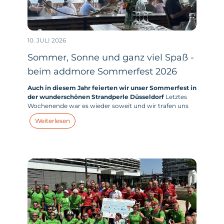
10. JULI 2026
Sommer, Sonne und ganz viel Spaß -
beim addmore Sommerfest 2026
Auch in diesem Jahr feierten wir unser Sommerfest in
der wunderschönen Strandperle Düsseldorf
Letztes
Wochenende war es wieder soweit und wir trafen uns
mit allen addmores - und zahlreichen addmore Kids -
Weiterlesen
zum großen addmore Sommerfest in der Strandperle
am Unterbacher See in Düsseldorf.